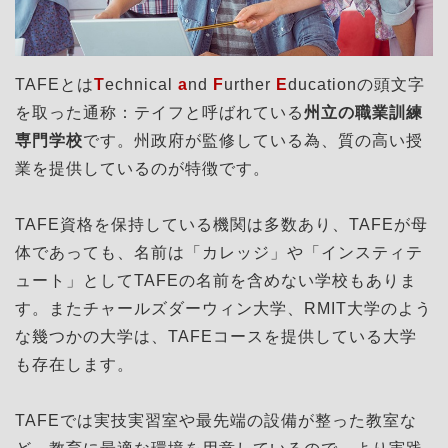
TAFEとは
T
echnical
a
nd
F
urther
E
ducationの頭文字
を取った通称：テイフと呼ばれている
州立の職業訓練
専門学校
です。州政府が監修している為、質の高い授
業を提供しているのが特徴です。
TAFE資格を保持している機関は多数あり、TAFEが母
体であっても、名前は「カレッジ」や「インスティテ
ュート」としてTAFEの名前を含めない学校もありま
す。またチャールズダーウィン大学、RMIT大学のよう
な幾つかの大学は、TAFEコースを提供している大学
も存在します。
TAFEでは実技実習室や最先端の設備が整った教室な