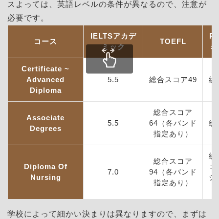
スよっては、英語レベルの条件が異なるので、注意が
必要です。
IELTS
アカデ
P
コース
TOEFL
ミック
ミ
Certificate ~
Advanced
5.5
総合スコア49
総
Diploma
総合スコア
Associate
5.5
64
（各バンド
総
Degrees
指定あり）
総
総合スコア
Diploma Of
コ
7.0
94
（各バンド
Nursing
シ
指定あり）
学校によって細かい決まりは異なりますので、まずは