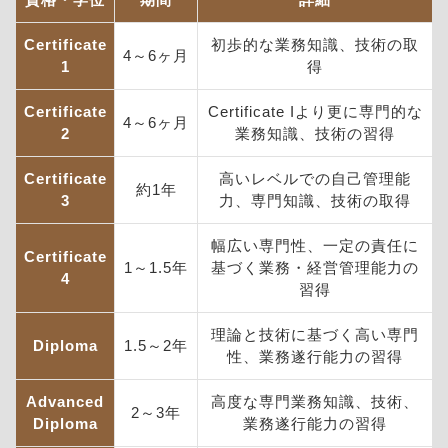
資格・学位
期間
詳細
Certificate
初歩的な業務知識、技術の取
4～6ヶ月
1
得
Certificate
Certificate Iより更に専門的な
4～6ヶ月
2
業務知識、技術の習得
Certificate
高いレベルでの自己管理能
約1年
3
力、専門知識、技術の取得
幅広い専門性、一定の責任に
Certificate
1～1.5年
基づく業務・経営管理能力の
4
習得
理論と技術に基づく高い専門
Diploma
1.5～2年
性、業務遂行能力の習得
Advanced
高度な専門業務知識、技術、
2～3年
Diploma
業務遂行能力の習得