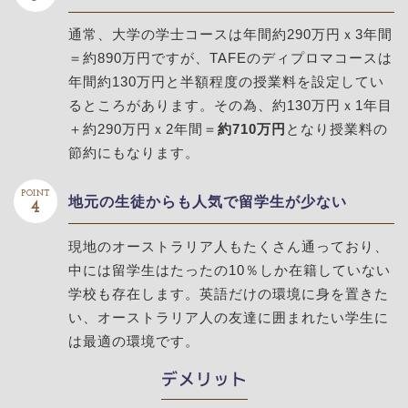
通常、大学の学士コースは年間約290万円ｘ3年間
＝約890万円ですが、TAFEのディプロマコースは
年間約130万円と半額程度の授業料を設定してい
るところがあります。その為、約130万円ｘ1年目
＋約290万円ｘ2年間＝
約710万円
となり授業料の
節約にもなります。
POINT
地元の生徒からも人気で留学生が少ない
4
現地のオーストラリア人もたくさん通っており、
中には留学生はたったの10％しか在籍していない
学校も存在します。英語だけの環境に身を置きた
い、オーストラリア人の友達に囲まれたい学生に
は最適の環境です。
デメリット