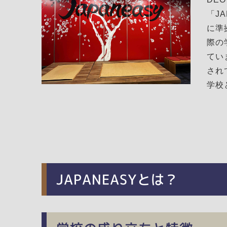
「J
に準
際の
てい
され
学校
JAPANEASYとは？