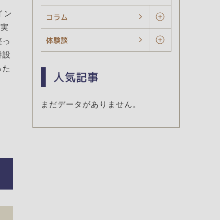
イン
コラム
、実
体験談
整っ
併設
った
人気記事
まだデータがありません。