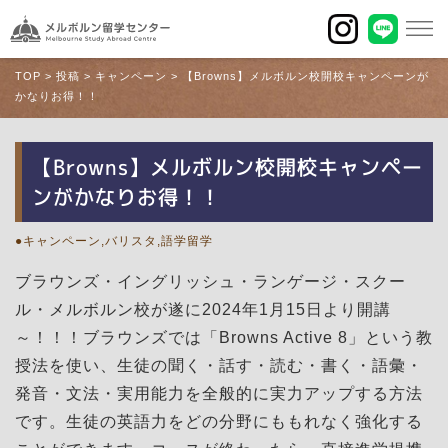
TOP
>
投稿
>
キャンペーン
>
【Browns】メルボルン校開校キャンペーンが
かなりお得！！
【Browns】メルボルン校開校キャンペー
ンがかなりお得！！
キャンペーン,バリスタ,語学留学
ブラウンズ・イングリッシュ・ランゲージ・スクー
ル・メルボルン校が遂に2024年1月15日より開講
～！！！ブラウンズでは「Browns Active 8」という教
授法を使い、生徒の聞く・話す・読む・書く・語彙・
発音・文法・実用能力を全般的に実力アップする方法
です。生徒の英語力をどの分野にももれなく強化する