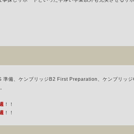
、ケンブリッジB2 First Preparation、ケンブリッジ
す。
/週
！！
/週
！！