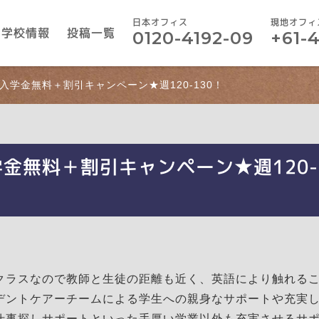
日本オフィス
現地オフィ
学校情報
投稿一覧
0120-4192-09
+61-
ited】入学金無料＋割引キャンペーン★週120-130！
ed】入学金無料＋割引キャンペーン★週120-
クラスなので教師と生徒の距離も近く、英語により触れる
デントケアーチームによる学生への親身なサポートや充実
仕事探しサポートといった手厚い学業以外も充実させるサ