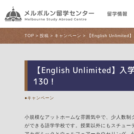
留学情報
TOP
>
投稿
>
キャンペーン
>
【English Unlim
【English Unlimit
130！
キャンペーン
小規模なアットホームな雰囲気中で、少人数制
ができる語学学校です。授業以外にもスチュー
アカデミックとウェルフェアーカウセリング、