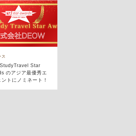
ース
StudyTravel Star
rds のアジア最優秀エ
ェントにノミネート！