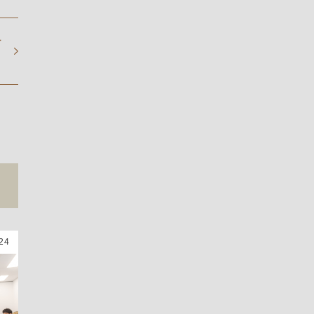
さ
！
24