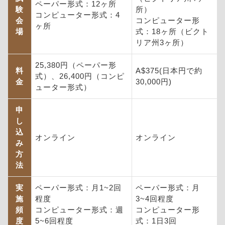
ペーパー形式：12ヶ所
験
所）
コンピューター形式：4
会
コンピューター形
ヶ所
場
式：18ヶ所（ビクト
リア州3ヶ所）
25,380円（ペーパー形
料
A$375(日本円で約
式）、26,400円（コンピ
金
30,000円)
ューター形式）
申
し
込
オンライン
オンライン
み
方
法
実
ペーパー形式：月1~2回
ペーパー形式：月
施
程度
3~4回程度
頻
コンピューター形式：週
コンピューター形
度
5~6回程度
式：1日3回