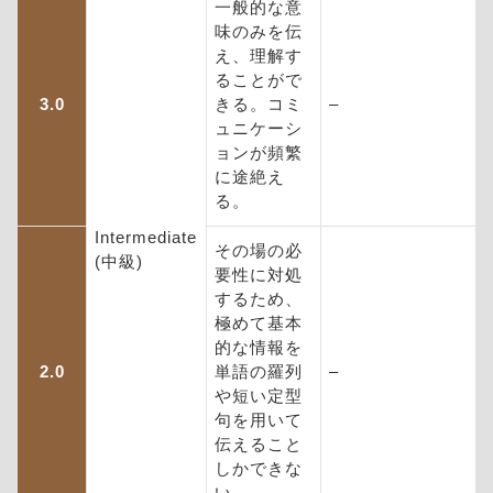
一般的な意
味のみを伝
え、理解す
ることがで
3.0
きる。コミ
–
ュニケーシ
ョンが頻繁
に途絶え
る。
Intermediate
その場の必
(中級)
要性に対処
するため、
極めて基本
的な情報を
2.0
単語の羅列
–
や短い定型
句を用いて
伝えること
しかできな