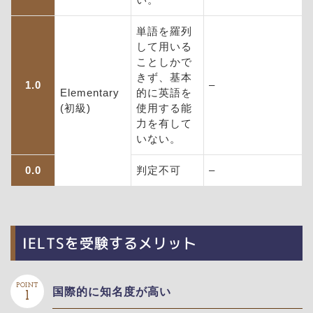
い。
単語を羅列
して用いる
ことしかで
きず、基本
1.0
–
Elementary
的に英語を
(初級)
使用する能
力を有して
いない。
0.0
判定不可
–
IELTSを受験するメリット
POINT
国際的に知名度が高い
1