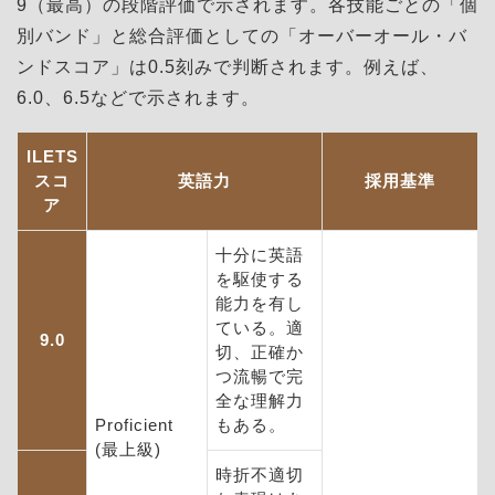
9（最高）の段階評価で示されます。各技能ごとの「個
別バンド」と総合評価としての「オーバーオール・バ
ンドスコア」は0.5刻みで判断されます。例えば、
6.0、6.5などで示されます。
ILETS
スコ
英語力
採用基準
ア
十分に英語
を駆使する
能力を有し
ている。適
9.0
切、正確か
つ流暢で完
全な理解力
Proficient
もある。
(最上級)
時折不適切