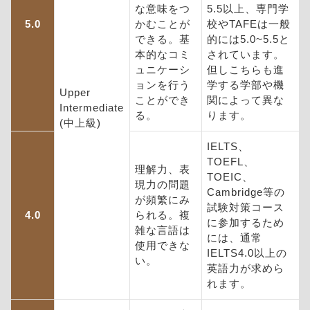
な意味をつ
5.5以上、専門学
5.0
かむことが
校やTAFEは一般
できる。基
的には5.0~5.5と
本的なコミ
されています。
ュニケーシ
但しこちらも進
ョンを行う
学する学部や機
Upper
ことができ
関によって異な
Intermediate
る。
ります。
(中上級)
IELTS、
TOEFL、
理解力、表
TOEIC、
現力の問題
Cambridge等の
が頻繁にみ
試験対策コース
4.0
られる。複
に参加するため
雑な言語は
には、通常
使用できな
IELTS4.0以上の
い。
英語力が求めら
れます。