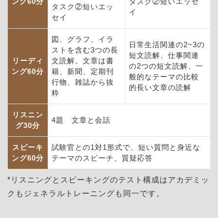
ング60分
タスク②短いエッセ
タスク②短いエッ
イ
セイ
図、グラフ、イラ
日常生活関連の2~3の
ストを含む3つの長
短文読解、仕事関連
リーディ
文読解。文章は書
の2つの短文読解、一
ング60分
籍、新聞、定期刊
般的なテーマの比較
行物、雑誌から抜
的長い文章の読解
粋
リスニン
4題 文章と会話
グ30分
スピーキ
試験官との1対1形式で、短い質問と身近な
ング60分
テーマのスピーチ、質疑応答
*リスニングとスピーキングのテスト構成はアカデミッ
クもジェネラルトレーニングも同一です。