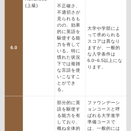
(上級)
不正確さ、
不適切さが
見られるも
のの、効果
大学や学部によ
的に英語を
って求められる
駆使する能
スコアは異なり
力を有して
6.0
ますが、一般的
いる。特に
な入学条件は
慣れた状況
6.0~6.5以上にな
下では複雑
ります。
な言語を使
いこなすこ
とができ
る。
部分的に英
ファウンデーシ
語を駆使す
ョンコースと呼
る能力を有
ばれる大学進学
しており、
準備コースで
概ね全体的
は、一般的には